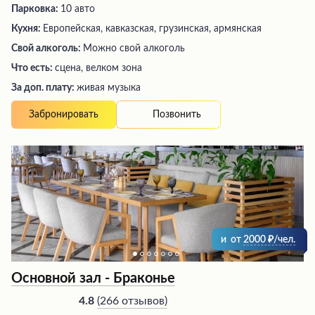
Парковка:
10 авто
Кухня:
Европейская, кавказская, грузинская, армянская
Свой алкоголь:
Можно свой алкоголь
Что есть:
сцена, велком зона
За доп. плату:
живая музыка
Позвонить
Забронировать
и
от
2000
/чел.
Основной зал - Браконье
(
266 отзывов
)
4.8