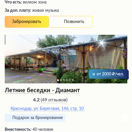
Что есть:
велком зона
За доп. плату:
живая музыка
Позвонить
Забронировать
и
от
2000
/чел.
Летние беседки - Диамант
(
49 отзывов
)
4.2
Краснодар, ул. Береговая, 146, стр. 10
Подарок за бронирование
Вместимость:
40 человек