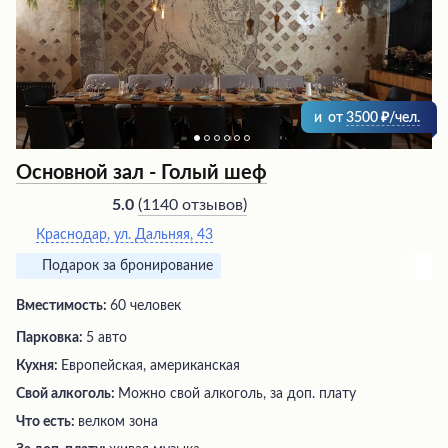
атмосферу для живой музыки. Ресторан располагает
просторной парковкой, предлагая гостям удобство и
высокий уровень сервиса.
и
от
3500
/чел.
Основной зал - Голый шеф
(
1140 отзывов
)
5.0
Краснодар, ул. Дальняя, 43
Подарок за бронирование
Вместимость:
60 человек
Парковка:
5 авто
Кухня:
Европейская, американская
Свой алкоголь:
Можно свой алкоголь, за доп. плату
Что есть:
велком зона