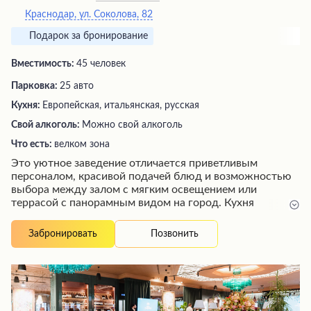
Краснодар, ул. Соколова, 82
Подарок за бронирование
Вместимость:
45 человек
Парковка:
25 авто
Кухня:
Европейская, итальянская, русская
Свой алкоголь:
Можно свой алкоголь
Что есть:
велком зона
Это уютное заведение отличается приветливым
персоналом, красивой подачей блюд и возможностью
выбора между залом с мягким освещением или
террасой с панорамным видом на город. Кухня
предлагает разнообразное меню, а обслуживание
дружелюбное, что способствует комфортному
Позвонить
Забронировать
времяпрепровождению в кругу близких. Особую
атмосферу создает интерьер с изысканными деталями,
хотя некоторые гости отмечают наличие
искусственных растений как небольшой минус. В
целом, это прекрасное место для душевных посиделок
за вкусным ужином с семьей или друзьями.