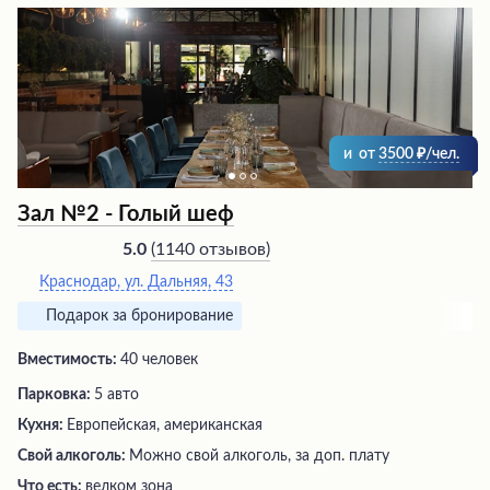
и
от
3500
/чел.
Зал №2 - Голый шеф
(
1140 отзывов
)
5.0
Краснодар, ул. Дальняя, 43
Подарок за бронирование
Вместимость:
40 человек
Парковка:
5 авто
Кухня:
Европейская, американская
Свой алкоголь:
Можно свой алкоголь, за доп. плату
Что есть:
велком зона