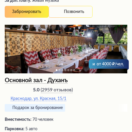
За доп. плату:
живая музыка
Позвонить
Забронировать
и
от
4000
/чел.
Основной зал - Духанъ
(
2959 отзывов
)
5.0
Краснодар, ул. Красная, 15/1
Подарок за бронирование
Вместимость:
70 человек
Парковка:
5 авто