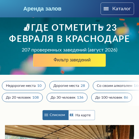
Аренда залов
Каталог
Краснодар
🧦ГДЕ ОТМЕТИТЬ 23
ФЕВРАЛЯ В КРАСНОДАРЕ
207 проверенных заведений (август 2026)
Фильтр заведений
Недорогие места
10
Дорогие места
28
Со своим алкоголем
16
До 20 человек
108
До 30 человек
136
До 100 человек
86
Колл-центр
Списком
На карте
+7 (903) 448-30-95
Подберите мне зал