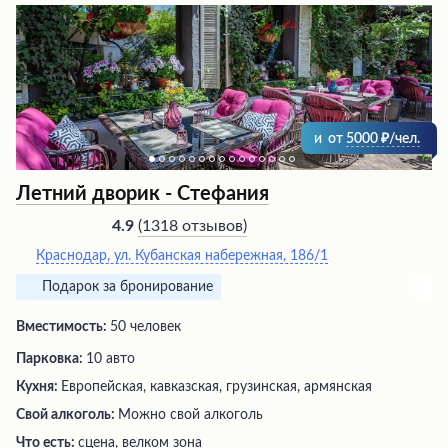
и
от
5000
/чел.
Летний дворик - Стефания
(
1318 отзывов
)
4.9
Краснодар, ул. Кубанская набережная, 186/1
Подарок за бронирование
Вместимость:
50 человек
Парковка:
10 авто
Кухня:
Европейская, кавказская, грузинская, армянская
Свой алкоголь:
Можно свой алкоголь
Что есть:
сцена, велком зона