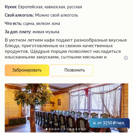
Кухня:
Европейская, кавказская, русская
Свой алкоголь:
Можно свой алкоголь
Что есть:
сцена, велком зона
За доп. плату:
живая музыка
В уютном летнем кафе подают разнообразные вкусные
блюда, приготовленные из свежих качественных
продуктов. Щедрые порции позволяют насладиться
изысканными закусками, сытными мясными и
рыбными стейками с гарниром из запеченных овощей и
картофеля. Гостей ожидает профессиональное
Позвонить
Забронировать
обслуживание в сочетании с увлекательной шоу-
программой, живой музыкой, конкурсами и танцполом.
Заведение идеально подходит для празднования
торжеств, обеспечивая безупречную организацию
вечера, изысканную сервировку столов и приятную
атмосферу.
и
от
3250
/чел.