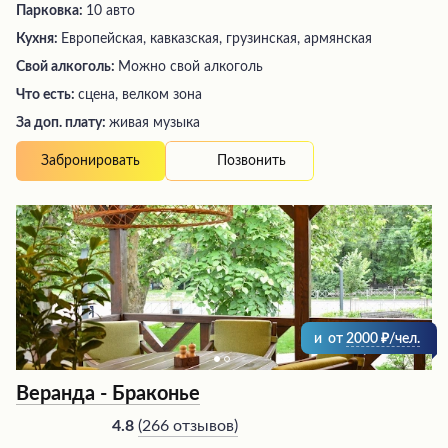
Парковка:
10 авто
Кухня:
Европейская, кавказская, грузинская, армянская
Свой алкоголь:
Можно свой алкоголь
Что есть:
сцена, велком зона
За доп. плату:
живая музыка
Позвонить
Забронировать
и
от
2000
/чел.
Веранда - Браконье
(
266 отзывов
)
4.8