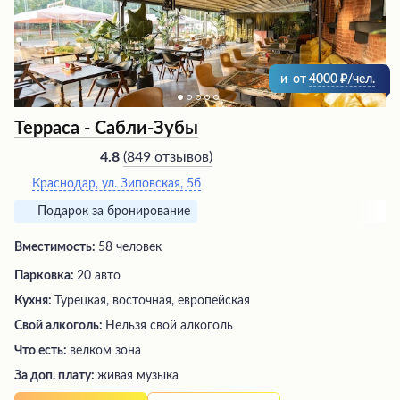
и
от
4000
/чел.
Терраса - Сабли-Зубы
(
849 отзывов
)
4.8
Краснодар, ул. Зиповская, 5б
Подарок за бронирование
Вместимость:
58 человек
Парковка:
20 авто
Кухня:
Турецкая, восточная, европейская
Свой алкоголь:
Нельзя свой алкоголь
Что есть:
велком зона
За доп. плату:
живая музыка