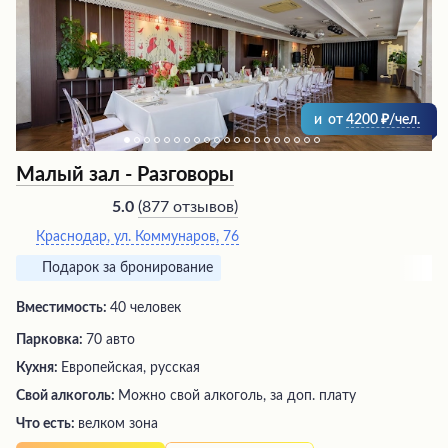
зоны позволяют провести время в приватной
обстановке, а наличие парковки добавляет удобства
для автомобилистов.
и
от
4200
/чел.
Малый зал - Разговоры
(
877 отзывов
)
5.0
Краснодар, ул. Коммунаров, 76
Подарок за бронирование
Вместимость:
40 человек
Парковка:
70 авто
Кухня:
Европейская, русская
Свой алкоголь:
Можно свой алкоголь, за доп. плату
Что есть:
велком зона