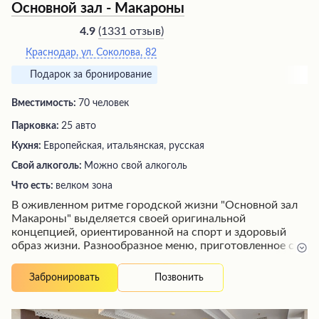
Основной зал - Макароны
(
1331 отзыв
)
4.9
Краснодар, ул. Соколова, 82
Подарок за бронирование
Вместимость:
70 человек
Парковка:
25 авто
Кухня:
Европейская, итальянская, русская
Свой алкоголь:
Можно свой алкоголь
Что есть:
велком зона
В оживленном ритме городской жизни "Основной зал
Макароны" выделяется своей оригинальной
концепцией, ориентированной на спорт и здоровый
образ жизни. Разнообразное меню, приготовленное с
особым вниманием к качеству, порадует гостей
вкусными блюдами в стильном интерьере.
Позвонить
Забронировать
Превосходное обслуживание, приятная музыка и
возможность насладиться видом на город с веранды
создают атмосферу комфорта и уюта. Просторные