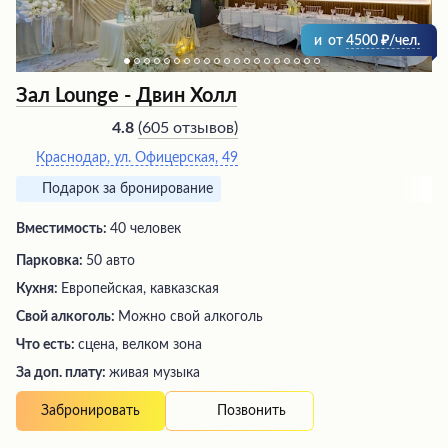
и
от
4500
/чел.
Зал Lounge - Двин Холл
(
605 отзывов
)
4.8
Краснодар, ул. Офицерская, 49
Подарок за бронирование
Вместимость:
40 человек
Парковка:
50 авто
Кухня:
Европейская, кавказская
Свой алкоголь:
Можно свой алкоголь
Что есть:
сцена, велком зона
За доп. плату:
живая музыка
Позвонить
Забронировать