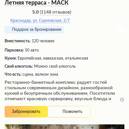
Летняя терраса - МАСК
(
1148 отзывов
)
5.0
Краснодар, ул. Сормовская, 2/7
Подарок за бронирование
Вместимость:
120 человек
Парковка:
50 авто
Кухня:
Европейская, кавказская, итальянская
Свой алкоголь:
Можно свой алкоголь
Что есть:
сцена, велком зона
Ресторанно-банкетный комплекс радует гостей
стильным современным дизайном, разнообразной
кухней и безупречным обслуживанием. Посетители
отмечают красивую сервировку, вкусные блюда и
внимательность официантов, которые работают
слаженной командой. Размеры банкетного зала
Позвонить
Забронировать
позволяют свободно разместить большие компании и
организовать площадку для танцев. Особой похвалы
удостаивается акустика зала, создающая комфортную