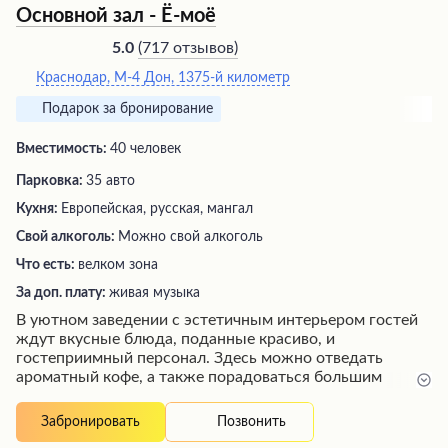
Основной зал - Ё-моё
(
717 отзывов
)
5.0
Краснодар, М-4 Дон, 1375-й километр
Подарок за бронирование
Вместимость:
40 человек
Парковка:
35 авто
Кухня:
Европейская, русская, мангал
Свой алкоголь:
Можно свой алкоголь
Что есть:
велком зона
За доп. плату:
живая музыка
В уютном заведении с эстетичным интерьером гостей
ждут вкусные блюда, поданные красиво, и
гостеприимный персонал. Здесь можно отведать
ароматный кофе, а также порадоваться большим
порциям. Посетители отмечают высокий уровень
обслуживания, чистоту и потрясающие впечатления,
Позвонить
Забронировать
сравнимые с ресторанами высокого класса. Это