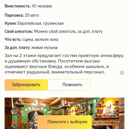
Вместимость:
45 человек
Парковка:
20 авто
Кухня:
Европейская, грузинская
Свой алкоголь:
Можно свой алкоголь, за доп. плату
Что есть:
сцена, велком зона
За доп. плату:
живая музыка
Зал на 2 этаже предлагает гостям приятную атмосферу
и душевную обстановку. Посетители высоко
оценивают вкусные блюда, особенно шашлык, и
отмечают радушный, внимательный персонал,
проявляющий заботу о клиентах. Однако некоторые
гости критикуют высокие цены и обязательные чаевые,
Позвонить
Забронировать
включенные в счет без предупреждения. Несмотря на
это, заведение располагает удобной парковкой и может
стать отличным местом для проведения праздничных
мероприятий.
Помогите с выбором