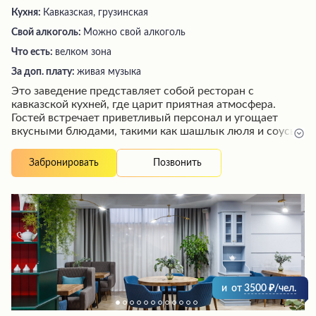
Кухня:
Кавказская, грузинская
Свой алкоголь:
Можно свой алкоголь
Что есть:
велком зона
За доп. плату:
живая музыка
Это заведение представляет собой ресторан с
кавказской кухней, где царит приятная атмосфера.
Гостей встречает приветливый персонал и угощает
вкусными блюдами, такими как шашлык люля и соусы
к мясу. Интерьер выполнен в современном стиле с
элементами деревянной отделки, листьями, ручьями и
Позвонить
Забронировать
камнями. Помимо ресторанного обслуживания, здесь
можно провести корпоративные и семейные
мероприятия высокого уровня, включая выступления
артистов и Деда Мороза. Банкетные менеджеры
помогут организовать торжество, подобрать меню и
напитки, а шеф-повар угостит изысканными блюдами с
интересной подачей.
и
от
3500
/чел.