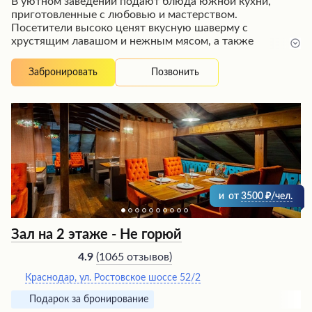
В уютном заведении подают блюда южной кухни,
приготовленные с любовью и мастерством.
Посетители высоко ценят вкусную шаверму с
хрустящим лавашом и нежным мясом, а также
наваристый борщ, считающийся одним из лучших в
городе. Интерьер радует просторным залом, где
Позвонить
Забронировать
можно насладиться трапезой в компании близких.
Вежливый персонал обеспечивает быстрое и
качественное обслуживание, создавая атмосферу
гостеприимства. Ценители аутентичных вкусов русской
и кавказской кухни найдут здесь блюда, достойные
высокой оценки.
и
от
3500
/чел.
Зал на 2 этаже - Не горюй
(
1065 отзывов
)
4.9
Краснодар, ул. Ростовское шоссе 52/2
Подарок за бронирование