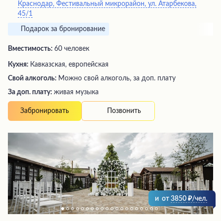
Краснодар, Фестивальный микрорайон, ул. Атарбекова,
45/1
Подарок за бронирование
Вместимость:
60 человек
Кухня:
Кавказская, европейская
Свой алкоголь:
Можно свой алкоголь, за доп. плату
За доп. плату:
живая музыка
Позвонить
Забронировать
и
от
3850
/чел.