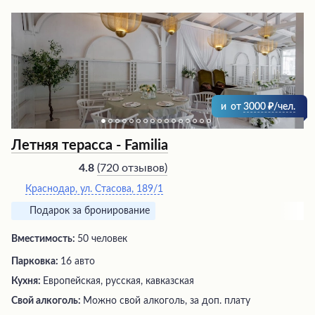
прекрасное место, куда хочется вернуться снова, чтобы
насладиться вкусной едой и радушным приемом.
и
от
3000
/чел.
Летняя терасса - Familia
(
720 отзывов
)
4.8
Краснодар, ул. Стасова, 189/1
Подарок за бронирование
Вместимость:
50 человек
Парковка:
16 авто
Кухня:
Европейская, русская, кавказская
Свой алкоголь:
Можно свой алкоголь, за доп. плату