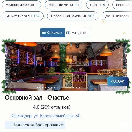
Недорогие места
5
Дорогие места
20
Лофты
6
Рестора
Банкетные залы
182
Небольшая компания
103
До 20 человек
Списком
На карте
4000
Основной зал - Счастье
(
209 отзывов
)
4.0
Краснодар, ул. Красноармейская, 68
Подарок за бронирование