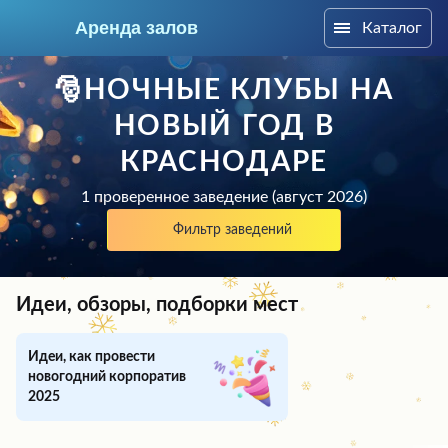
Аренда залов
Каталог
Краснодар
🎅НОЧНЫЕ КЛУБЫ НА
НОВЫЙ ГОД В
КРАСНОДАРЕ
1 проверенное заведение (август 2026)
Фильтр заведений
Идеи, обзоры, подборки мест
Идеи, как провести
Колл-центр
новогодний корпоратив
+7 (903) 448-30-95
2025
Подберите мне зал