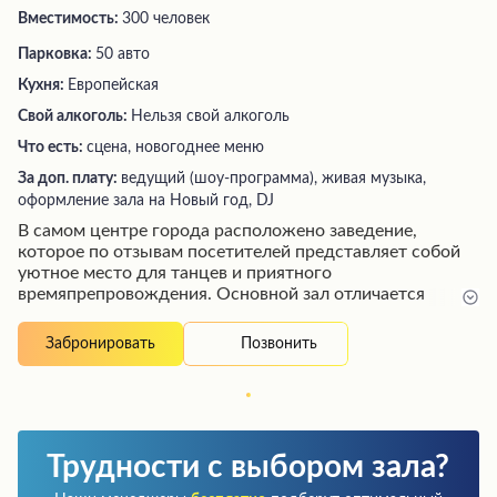
Вместимость:
300 человек
Парковка:
50 авто
Кухня:
Европейская
Свой алкоголь:
Нельзя свой алкоголь
Что есть:
сцена, новогоднее меню
За доп. плату:
ведущий (шоу-программа), живая музыка,
оформление зала на Новый год, DJ
В самом центре города расположено заведение,
которое по отзывам посетителей представляет собой
уютное место для танцев и приятного
времяпрепровождения. Основной зал отличается
живой музыкой, работой профессионального диджея и
разнообразным контингентом гостей. Здесь можно не
Позвонить
Забронировать
только потанцевать до утра в ритме зажигательных
мелодий, но и отведать блюда из меню, которое
высоко оценивается посетителями. Атмосферу
дополняет качественный бар и обслуживание
внимательного персонала, создающее ощущение
Трудности с выбором зала?
гостеприимства и радушия.