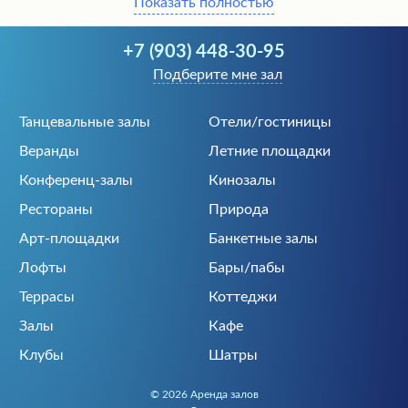
Показать полностью
Если не желаете сидеть за общим столом, то можно
снять отдельную кабинку компанией и выходить из
+7 (903) 448-30-95
нее только потанцевать. Тогда вы легко создадите
Подберите мне зал
уединенную атмосферу в шумном клубе.
Танцевальные залы
Отели/гостиницы
Если для аренды воспользуетесь нашим каталогом,
Веранды
Летние площадки
то получите множество преимуществ:
Конференц-залы
Кинозалы
📒Возможность бесплатного бронирования.
Рестораны
Природа
💲Актуальные цены в Краснодаре.
🔥Пополняемый каталог с удобной поисковой
Арт-площадки
Банкетные залы
системой.
Лофты
Бары/пабы
💯Проверенные арендаторы.
Террасы
Коттеджи
🗺️Прямые контакты без переплаты
посредникам.
Залы
Кафе
Клубы
Шатры
Чтобы весело встретить новый год, ищите заранее
подходящий вариант. Получится быстро и недорого,
© 2026 Аренда залов