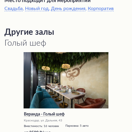
Место подходит для мероприятий
Свадьба
,
Новый год
,
День рождения
,
Корпоратив
Другие залы
Голый шеф
Веранда - Голый шеф
Краснодар, ул. Дальняя, 43
Парковка:
5 авто
Вместимость:
16 человек