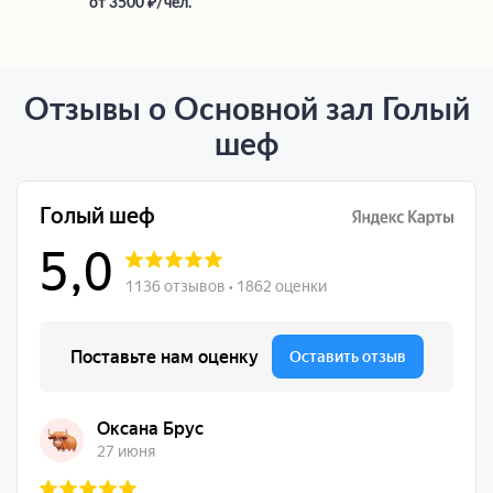
от
3500
/чел.
Отзывы о Основной зал Голый
шеф