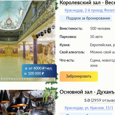
отсутствие громкой музыки 
Королевский зал - Ве
оборудованные для людей с
возможностями. Удобное ра
Краснодар, 2-й проезд Филат
парковкой и наличие летней
Подарок за бронирование
это место привлекательным 
Вместимость:
500 человек
Парковка:
50 авто
Кухня:
Европейская, р
Свой алкоголь:
Можно свой а
Что есть:
сцена, новогоднее меню, велком
зона
и
от
4000
/чел.
и
100 000
Забронировать
Основной зал - Духанъ
(
2959 отзыв
5.0
Краснодар, ул. Красная, 15/1