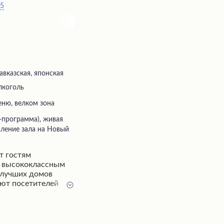
05
авказская, японская
лкоголь
еню, велком зона
ление зала на Новый
т гостям
с высококлассным
 лучших домов
ют посетителей
 которые
торг даже у самых
ерсонал заведения
обеспечивая