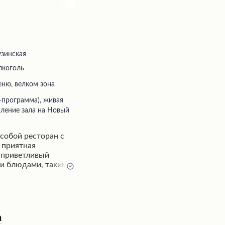
узинская
лкоголь
еню, велком зона
ление зала на Новый
 собой ресторан с
т приятная
т приветливый
ми блюдами, такими
мясу. Интерьер
ле с элементами
и, ручьями и
ого обслуживания,
оративные и
n
ого уровня,