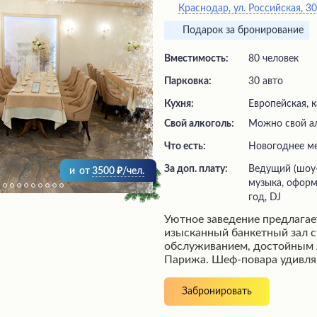
Краснодар, ул. Российская, 3
Подарок за бронирование
Вместимость:
80 человек
Парковка:
30 авто
Кухня:
Европейская, к
Свой алкоголь:
Можно свой а
Что есть:
новогоднее м
За доп. плату:
ведущий (шоу-программа), живая
и
от
3500
/чел.
музыка, оформ
год, DJ
Уютное заведение предлагае
изысканный банкетный зал 
обслуживанием, достойным
Парижа. Шеф-повара удивля
восхитительными блюдами,
гарантированно вызовут вос
Забронировать
требовательных гурманов. П
работает слаженно и четко, 