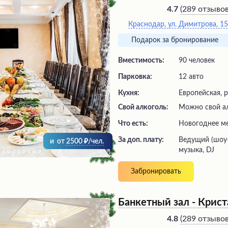
включая выступления артист
(
289 отзыво
4.7
Банкетные менеджеры помог
Краснодар, ул. Димитрова, 1
торжество, подобрать меню 
повар угостит изысканными
Подарок за бронирование
интересной подачей.
Вместимость:
90 человек
Парковка:
12 авто
Кухня:
Европейская, р
Свой алкоголь:
Можно свой а
Что есть:
новогоднее м
За доп. плату:
ведущий (шоу-программа), живая
и
от
2500
/чел.
музыка, DJ
Забронировать
Банкетный зал - Крис
(
289 отзыво
4.8