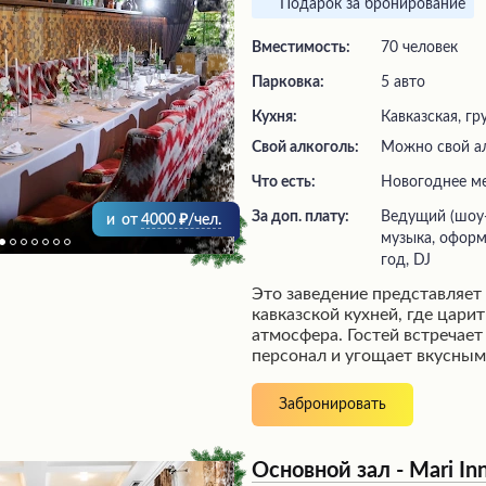
Подарок за бронирование
Вместимость:
70 человек
Парковка:
5 авто
Кухня:
Кавказская, гр
Свой алкоголь:
Можно свой а
Что есть:
новогоднее м
За доп. плату:
ведущий (шоу-программа), живая
и
от
4000
/чел.
музыка, оформ
год, DJ
Это заведение представляет
кавказской кухней, где цари
атмосфера. Гостей встречае
персонал и угощает вкусны
как шашлык люля и соусы к 
выполнен в современном сти
Забронировать
деревянной отделки, листьям
камнями. Помимо ресторанн
здесь можно провести корп
Основной зал - Mari In
семейные мероприятия высок