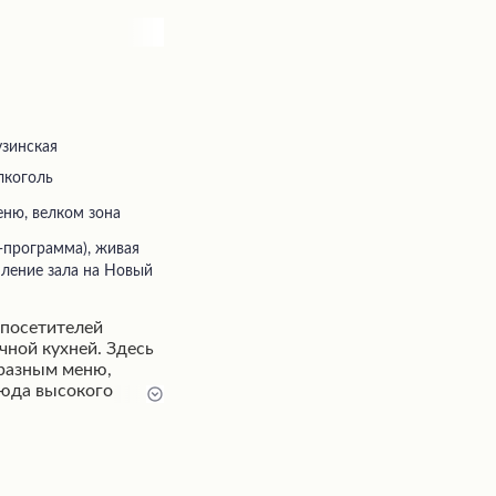
узинская
лкоголь
еню, велком зона
ление зала на Новый
 посетителей
чной кухней. Здесь
разным меню,
юда высокого
 с грушей и вкусное
рое и вежливое
 официантов в
е столики,