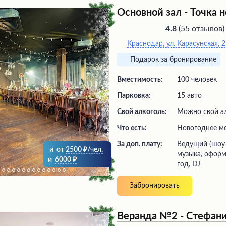
безупречную организацию т
Основной зал - Точка 
мероприятий. Благодаря до
превосходному качеству обс
(
55 отзывов
)
4.8
можно насладиться незабы
Краснодар, ул. Карасунская, 2
в роскошной атмосфере.
Подарок за бронирование
Вместимость:
100 человек
Парковка:
15 авто
Свой алкоголь:
Можно свой а
Что есть:
новогоднее м
За доп. плату:
ведущий (шоу-программа), живая
и
от
2500
/чел.
музыка, оформ
и
6000
год, DJ
Забронировать
Веранда №2 - Стефан