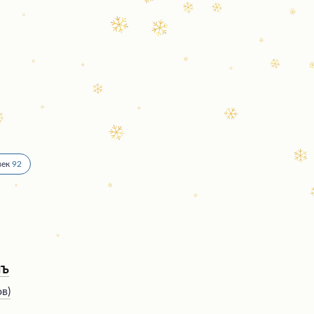
век
92
нъ
ов
)