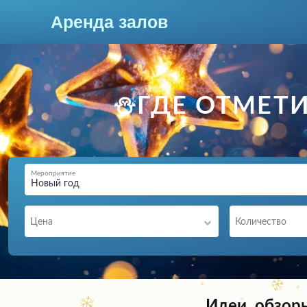
Аренда залов
Краснодар
⛄ГДЕ ОТМЕТИ
Мероприятие
Новый год
Цена
Количество
Колл-центр
+7 (903) 448-30-95
Подберите мне зал
Идеи, обзор