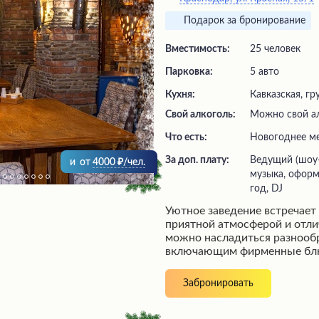
Подарок за бронирование
Вместимость:
25 человек
Парковка:
5 авто
Кухня:
Кавказская, гр
Свой алкоголь:
Можно свой а
Что есть:
новогоднее м
За доп. плату:
ведущий (шоу-программа), живая
и
от
4000
/чел.
музыка, оформ
год, DJ
Уютное заведение встречает
приятной атмосферой и отли
можно насладиться разнооб
включающим фирменные бл
качества, такие как хачапури
харчо. Гостей ожидает быст
Забронировать
обслуживание внимательных
комфортных условиях: уютны