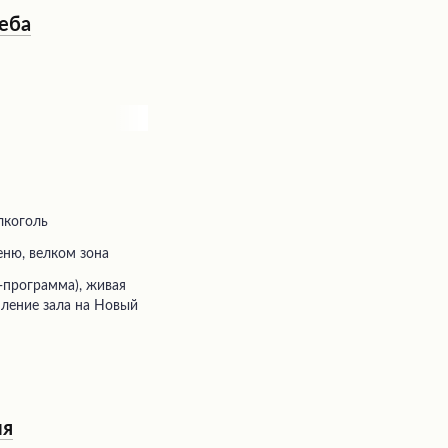
оржественных
неба
ступным ценам и
луживания, здесь
ваемым праздником
лкоголь
еню, велком зона
ление зала на Новый
ия