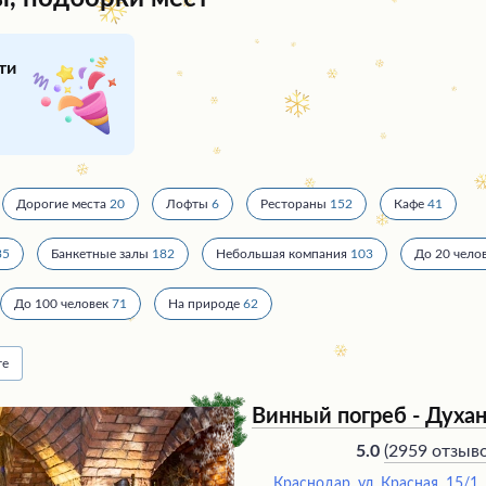
ти
Дорогие места
20
Лофты
6
Рестораны
152
Кафе
41
35
Банкетные залы
182
Небольшая компания
103
До 20 чело
До 100 человек
71
На природе
62
те
Винный погреб - Духа
(
2959 отзыв
5.0
Краснодар, ул. Красная, 15/1