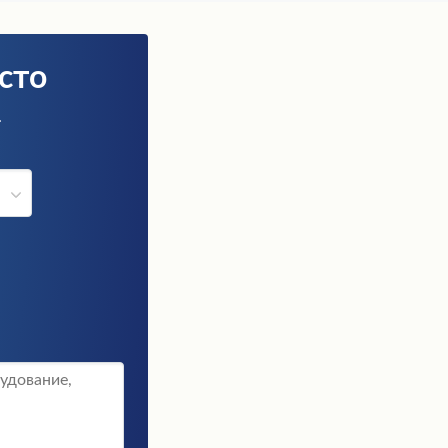
сто
.