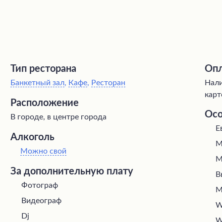
Тип ресторана
Опл
Банкетный зал
,
Кафе
,
Ресторан
Нали
карт
Расположение
Осо
В городе, в центре города
Е
Алкоголь
М
Можно свой
М
За дополнительную плату
В
Фотограф
М
Видеограф
W
Dj
W