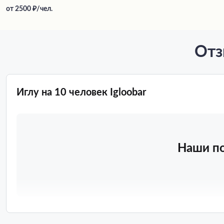
от
2500
/чел.
Отз
Иглу на 10 человек Igloobar
Наши по