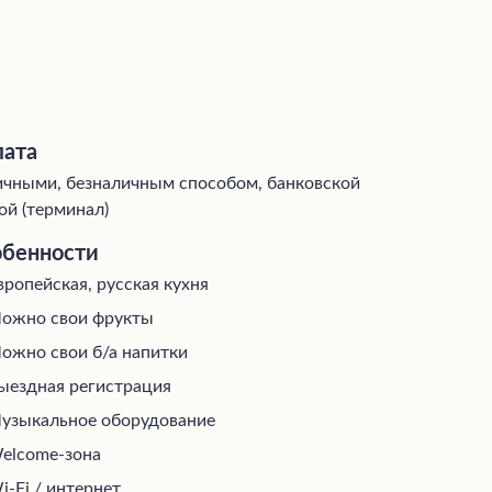
ата
чными, безналичным способом, банковской
ой (терминал)
бенности
вропейская, русская кухня
ожно свои фрукты
ожно свои б/а напитки
ыездная регистрация
узыкальное оборудование
elcome-зона
i-Fi / интернет