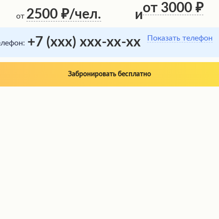
от 3000
2500
/чел.
и
от
Показать телефон
+7 (xxx) xxx-xx-xx
елефон:
Забронировать бесплатно