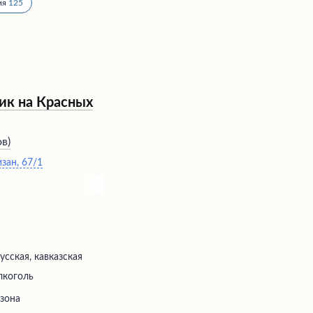
ия
125
ик на Красных
ов
)
зан, 67/1
усская, кавказская
лкоголь
 зона