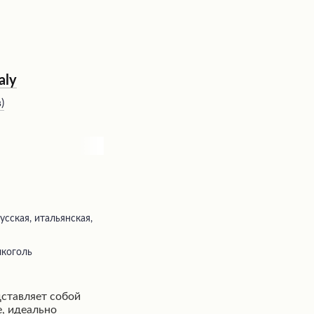
aly
в
)
усская, итальянская,
лкоголь
едставляет собой
е, идеально