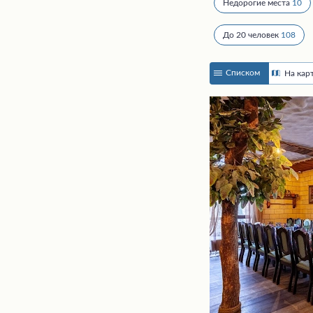
Недорогие места
10
До 20 человек
108
Списком
На кар