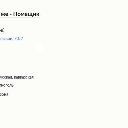
таже - Помещик
ов
)
анской, 70/2
усская, кавказская
лкоголь
 зона