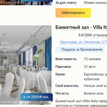
За доп. плату:
живая музыка
Забронировать
Банкетный зал - Villa It
(
888 отзыво
5.0
Краснодар, ул. Зиповская, 5/7
Подарок за бронирование
Вместимость:
72 человек
Парковка:
15 авто
Кухня:
Европейская, р
кубанская
Свой алкоголь:
Нельзя свой а
Что есть:
велком зона
и
от
3500
/чел.
Банкетный зал Villa Italy пр
уютное и стильное заведени