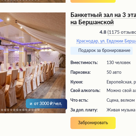
Банкетный зал на 3 э
на Бершанской
(
1175 отзыв
4.8
Краснодар, ул. Евдокии Берш
Подарок за бронирование
Вместимость:
130 человек
Парковка:
50 авто
Кухня:
Европейская, р
Свой алкоголь:
Можно свой а
Что есть:
сцена, велком
и
от
3000
/чел.
За доп. плату:
живая музыка
Забронировать