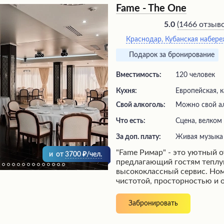
Fame - The One
(
1466 отзыв
5.0
Краснодар, Кубанская набере
Подарок за бронирование
Вместимость:
120 человек
Кухня:
Европейская, к
Свой алкоголь:
Можно свой а
Что есть:
сцена, велком
За доп. плату:
живая музыка
"Fame Римар" - это уютный о
и
от
3700
/чел.
предлагающий гостям теплу
высококлассный сервис. Но
чистотой, просторностью и 
посторонних запахов, а веж
готов оперативно решать л
Забронировать
вопросы. Завтраки по систе
проходят в ресторане с пан