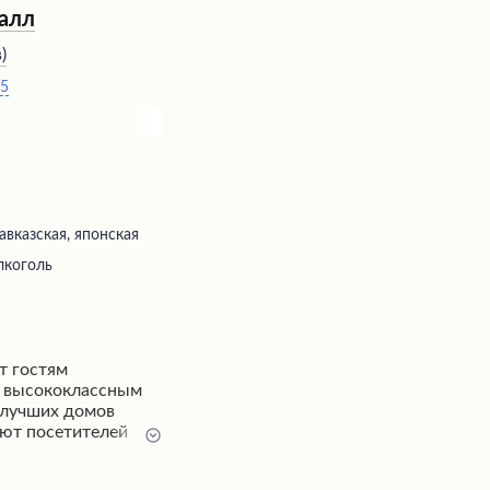
талл
в
)
05
авказская, японская
лкоголь
т гостям
с высококлассным
 лучших домов
ют посетителей
 которые
торг даже у самых