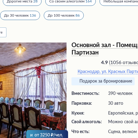
Дорогие места
28
Со своим алкоголем
164
Небольшая компан
До 30 человек
136
До 100 человек
86
те
Основной зал - Помещ
Партизан
(
1056 отзыв
4.9
Краснодар, ул. Красных Парти
Подарок за бронирование
Вместимость:
390 человек
Парковка:
30 авто
Кухня:
Европейская, р
Свой алкоголь:
Можно свой а
Что есть:
сцена, велком
и
от
3250
/чел.