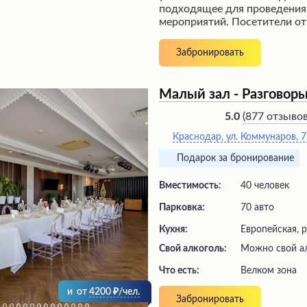
подходящее для проведения
мероприятий. Посетители о
уровень обслуживания, где 
отзывчивый персонал стреми
Забронировать
атмосферу комфорта и гост
похвалу заслуживает изыска
предлагающая разнообразн
Малый зал - Разговор
вкус. Кроме того, гости мог
дополнительными услугами, 
(
877 отзыво
5.0
бассейн, сауна и спа-зона, д
Краснодар, ул. Коммунаров, 
расслабления и отдыха. Удо
месторасположение в живоп
Подарок за бронирование
города также является нес
преимуществом этого банкет
Вместимость:
40 человек
Парковка:
70 авто
Кухня:
Европейская, 
Свой алкоголь:
Можно свой ал
Что есть:
велком зона
и
от
4200
/чел.
Забронировать