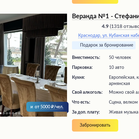
требовательных гурманов. П
работает слаженно и четко, 
безупречную организацию т
Веранда №1 - Стефан
мероприятий. Благодаря до
превосходному качеству обс
(
1318 отзыв
4.9
можно насладиться незабы
Краснодар, ул. Кубанская наб
в роскошной атмосфере.
Подарок за бронирование
Вместимость:
50 человек
Парковка:
10 авто
Кухня:
Европейская, к
армянская
Свой алкоголь:
Можно свой а
Что есть:
сцена, велком
и
от
5000
/чел.
За доп. плату:
живая музыка
Забронировать