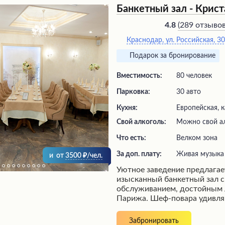
Банкетный зал - Крис
(
289 отзыво
4.8
Краснодар, ул. Российская, 3
Подарок за бронирование
Вместимость:
80 человек
Парковка:
30 авто
Кухня:
Европейская, к
Свой алкоголь:
Можно свой а
Что есть:
велком зона
За доп. плату:
живая музыка
и
от
3500
/чел.
Уютное заведение предлагае
изысканный банкетный зал 
обслуживанием, достойным
Парижа. Шеф-повара удивля
восхитительными блюдами,
гарантированно вызовут вос
Забронировать